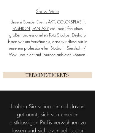
Show More
Unsere Sonder-Events
AKT
,
COLORSPLASH
,
FASHION
,
FANTASY
etc. bedürfen eines
großen professionellen Foto-Studios. Deshalb
bitten wir um Verständnis, dass wir diese nur in
unserem professionellen Studio in Siershahn/
Ww. und nicht auf Tournee anbieten können.
TERMINE/TICKETS
Haben Sie schon einmal davon
geträumt, sich von unseren
erstklassigen Profis verwöhnen zu
lassen und sich eventuell sogar