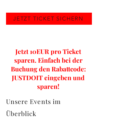
JETZT TICKET SICHERN
Jetzt 10EUR pro Ticket
sparen. Einfach bei der
Buchung den Rabattcode:
JUSTDOIT eingeben und
sparen!
Unsere Events im
Überblick
Portrait-Event