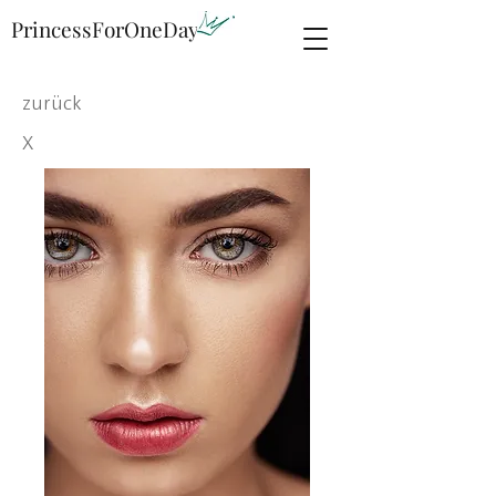
PrincessForOneDay
zurück
X